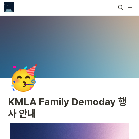
🥳
KMLA Family Demoday 행
사 안내